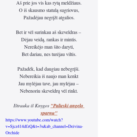
Aš prie jos vis kas rytą meldžiaus.
O iš skausmo statulą sugriovus,
Pažadėjau negrįžt atgalios.
Bet ir vėl surinkau aš skeveldras – 
Dėjau veidą, rankas ir mintis.
Nereikėjo man šito daryti,
Bet dariau, nes turėjau viltis.
Pažadėk, kad daugiau nebegrįši. 
Nebereikia iš naujo man kenkt
Jau mylėjau tave, jau mylėjau – 
Nebenoriu skeveldrų vėl rinkt.
Ištrauka iš Knygos 
"Palieski angelo 
sparnu"
https://www.youtube.com/watch?
v=Sjcz414dfzQ&t=3s&ab_channel=Deivina-
Orchide