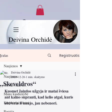
Prisijungti
Deivina Orchidė
Įrašas
Registruotis
Naujienos
Deivina Orchidė
Naujienos
2020-12-26
1 min. skaitymo
„Skeveldros“
Aš, Kovidas ir...
Kuomet žaizdos užgyja ir matai šviesa 
Mano kasdienybė
ant kalno supranti, kad kelio atgal, kuris 
atsiveria iš naujo, jau nebenori.
Kūrybiniai tekstai
Poezija