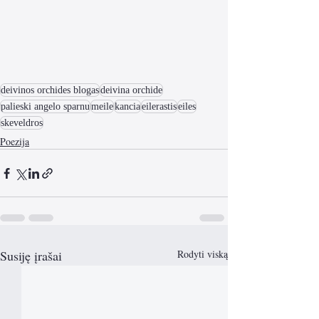
deivinos orchides blogas
deivina orchide
palieski angelo sparnu
meile
kancia
eilerastis
eiles
skeveldros
Poezija
Susiję įrašai
Rodyti viską