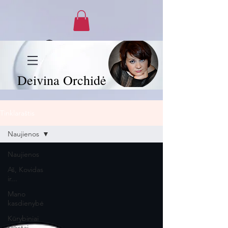
Prisijungti
Deivina Orchidė
Tinklaraštis
Naujienos
Naujienos
Aš, Kovidas
ir...
Mano
kasdienybė
Kūrybiniai
tekstai