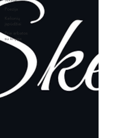
Poezija
Kelionių
įspūdžiai
Prie arbatos
su knyga