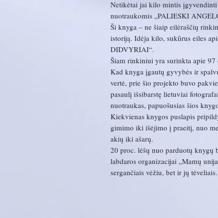
Netikėtai jai kilo mintis įgyvendinti
nuotraukomis „PALIESKI ANGE
Ši knyga – ne šiaip eilėraščių rinkiny
istoriją. Idėja kilo, sukūrus eiles 
DIDVYRIAI“.
Šiam rinkiniui yra surinkta apie 97
Kad knyga įgautų gyvybės ir spalvų 
vertė, prie šio projekto buvo pakvies
pasaulį išsibarstę lietuviai fotograf
nuotraukas, papuošusias šios knygo
Kiekvienas knygos puslapis pripild
gimimo iki išėjimo į praeitį, nuo m
akių iki ašarų.
20 proc. lėšų nuo parduotų knygų b
labdaros organizacijai „Mamų unija“
sergančiais vėžiu, bet ir jų tėveliais.