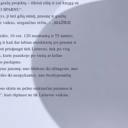
 gražų projektą – išleisti eilių ir esė knygą su
LO SPARNU“.
s, ji turi gilią mintį, prasmę ir gražią
apie vaikus, sergančius vėžiu, – „MAŽIEJI
 eilės, 10 esė, 120 nuotraukų ir 55 mintys.
ir kad dar labiau atsiskleistų jos prasmė ir
ti prisijungti tiek Lietuvos, tiek po visą
ai, kurie paaukojo po vieną ar kelias
s puslapius.
ytas jausmų: nuo liūdesio iki džiugesio, nuo
eilės iki neapykantos, nuo besišypsančių
us skirta ne pelno siekiančiai paramos ir
, kuri rūpinasi ne tik Lietuvos vaikais,