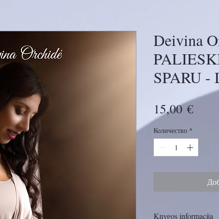
Deivina O
PALIESK
SPARU - L
Цен
15,00 €
Количество
*
Доб
Knygos informacija