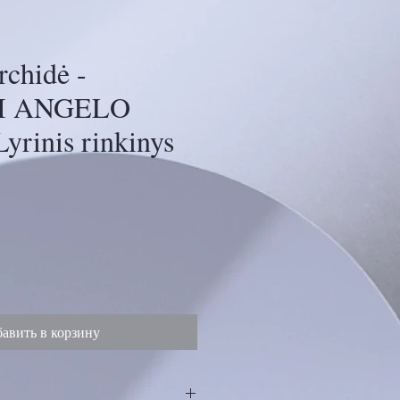
rchidė -
I ANGELO
yrinis rinkinys
а
авить в корзину