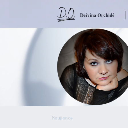
Deivina Orchidė
Naujienos