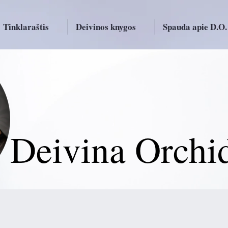
Tinklaraštis
Deivinos knygos
Spauda apie D.O.
Deivina Orchi