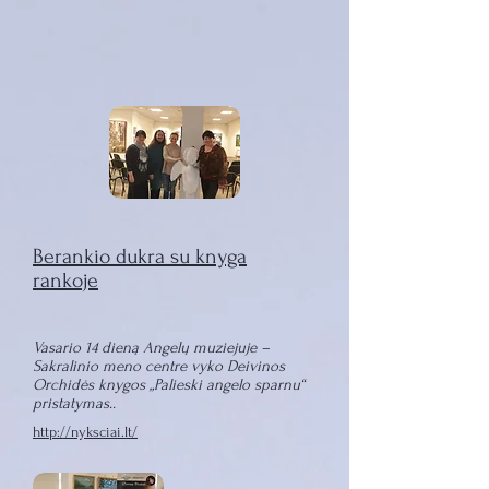
Berankio dukra su knyga
rankoje
Vasario 14 dieną Angelų muziejuje –
Sakralinio meno centre vyko Deivinos
Orchidės knygos „Palieski angelo sparnu“
pristatymas..
http://nyksciai.lt/