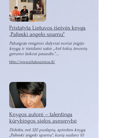
Pristatyta Lietuvos išeivės knyga
„Palieski angelo sparnu“
Pabaigoje renginio dalyviai noriai įsigijo
knygą ir išeidami sakė: „Ant tokių žmonių
gerumo laikosi pasaulis.“....
http://www.siluteszinios.lt/
Knygos autorė – talentinga
kūrybingos sielos asmenybė
Didelės, net 320 puslapių, apimties knygą
„Palieski angelo sparnu“, kurią sudaro 10