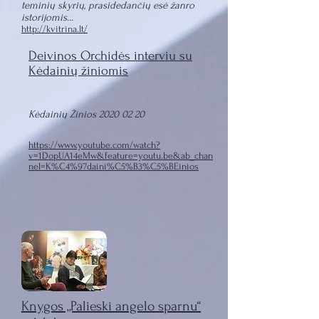
teminių skyrių, prasidedančių esė žanro
istorijomis...
http://kvitrina.lt/
Deivinos Orchidės interviu su
Kėdainių žiniomis
Kėdainių Žinios
2020 02 20
https://www.youtube.com/watch?
v=1DopUA14eMw&feature=youtu.be&ab_chan
nel=K%C4%97daini%C5%B3%C5%BEinios
Knygos „Palieski angelo sparnu“