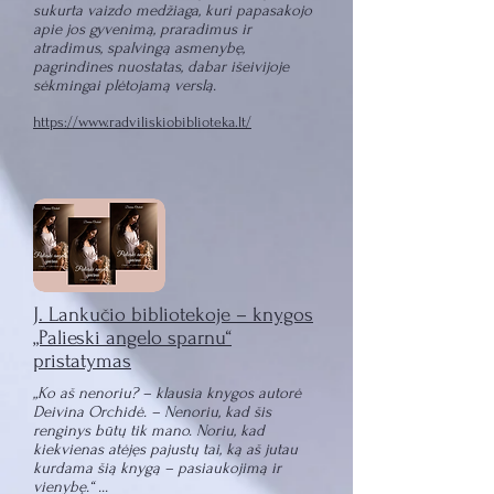
sukurta vaizdo medžiaga, kuri papasakojo
apie jos gyvenimą, praradimus ir
atradimus, spalvingą asmenybę,
pagrindines nuostatas, dabar išeivijoje
sėkmingai plėtojamą verslą.
https://www.radviliskiobiblioteka.lt/
J. Lankučio bibliotekoje – knygos
„Palieski angelo sparnu“
pristatymas
„Ko aš nenoriu? – klausia knygos autorė
Deivina Orchidė. – Nenoriu, kad šis
renginys būtų tik mano. Noriu, kad
kiekvienas atėjęs pajustų tai, ką aš jutau
kurdama šią knygą – pasiaukojimą ir
vienybę.“ ...