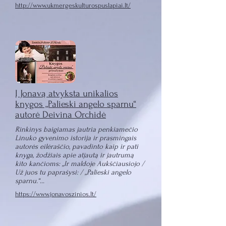
http://www.ukmergeskulturospuslapiai.lt/
Į Jonavą atvyksta unikalios
knygos „Palieski angelo sparnu“
autorė Deivina Orchidė
Rinkinys baigiamas jautria penkiamečio
Linuko gyvenimo istorija ir prasmingais
autorės eilėraščio, pavadinto kaip ir pati
knyga, žodžiais apie atjautą ir jautrumą
kito kančioms: „Ir maldoje Aukščiausiojo /
Už juos tu paprašysi: / „Palieski angelo
sparnu.“...
https://www.jonavoszinios.lt/