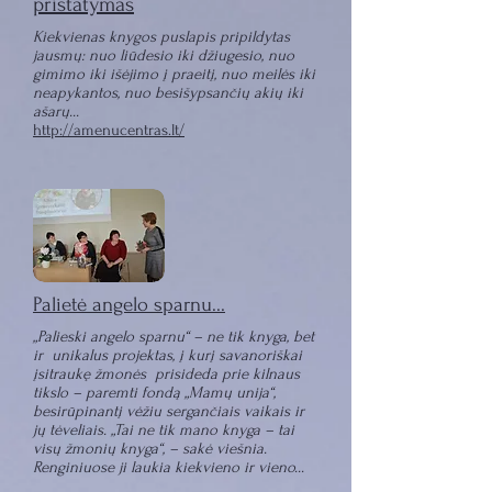
pristatymas
Kiekvienas knygos puslapis pripildytas
jausmų: nuo liūdesio iki džiugesio, nuo
gimimo iki išėjimo į praeitį, nuo meilės iki
neapykantos, nuo besišypsančių akių iki
ašarų...
http://amenucentras.lt/
Palietė angelo sparnu...
„Palieski angelo sparnu“ – ne tik knyga, bet
ir unikalus projektas, į kurį savanoriškai
įsitraukę žmonės prisideda prie kilnaus
tikslo – paremti fondą „Mamų unija“,
besirūpinantį vėžiu sergančiais vaikais ir
jų tėveliais. „Tai ne tik mano knyga – tai
visų žmonių knyga“, – sakė viešnia.
Renginiuose ji laukia kiekvieno ir vieno...