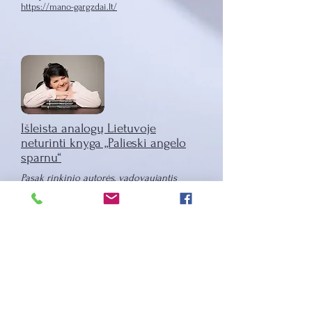
https://mano-gargzdai.lt/
Išleista analogų Lietuvoje
neturinti knyga „Palieski angelo
sparnu“
Pasak rinkinio autorės, vadovaujantis
šūkiu – „Tai, kas šventa, negali tapti
komercija“, nueitas visas knygos „Palieski
angelo sparnu“ kūrimo kelias...
https://www.alytausnaujienos.lt/