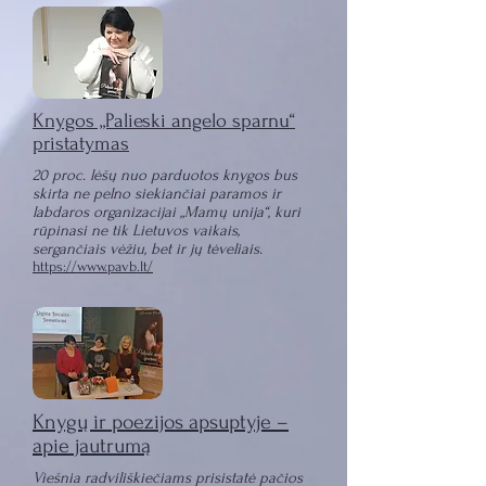
Knygos „Palieski angelo sparnu“
pristatymas
20 proc. lėšų nuo parduotos knygos bus
skirta ne pelno siekiančiai paramos ir
labdaros organizacijai „Mamų unija“, kuri
rūpinasi ne tik Lietuvos vaikais,
sergančiais vėžiu, bet ir jų tėveliais.
https://www.pavb.lt/
Knygų ir poezijos apsuptyje –
apie jautrumą
Viešnia radviliškiečiams prisistatė pačios