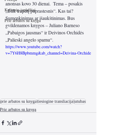
anonsas kovo 30 dienai.  Tema – posakis 
Kelionių įspūdžiai
„Būk truputį paprastesnis“. Kas tai? 
Sumenkinimas ar išaukštinimas. Bus 
Prie arbatos su knyga
gvildenamos knygos – Juliano Barneso 
„Pabaigos jausmas“ ir Deivinos Orchidės 
„Palieski angelo sparnu“.
https://www.youtube.com/watch?
v=7Y6H8Bpbmmg&ab_channel=Deivina-Orchide
prie arbatos su knyga
tiesiogine transliacija
jutubas
Prie arbatos su knyga