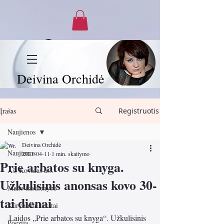
Prisijungti
Deivina Orchidė
Įrašas
Registruotis
Naujienos
Deivina Orchidė
Naujienos
2021-04-11
1 min. skaitymo
Prie arbatos su knyga.
Aš, Kovidas ir...
Užkulisinis anonsas kovo 30-
Mano kasdienybė
tai dienai
Kūrybiniai tekstai
Laidos „Prie arbatos su knyga“. Užkulisinis 
Poezija