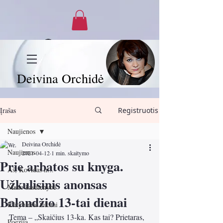
Prisijungti
Deivina Orchidė
Įrašas
Registruotis
Naujienos
Deivina Orchidė
Naujienos
2021-04-12
1 min. skaitymo
Prie arbatos su knyga.
Aš, Kovidas ir...
Užkulisinis anonsas
Mano kasdienybė
Balandžio 13-tai dienai
Kūrybiniai tekstai
Tema – „Skaičius 13-ka. Kas tai? Prietaras, 
Poezija