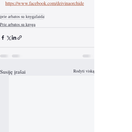
https://www.facebook.com/deivinaorchide
prie arbatos su knyga
laida
Prie arbatos su knyga
Susiję įrašai
Rodyti viską