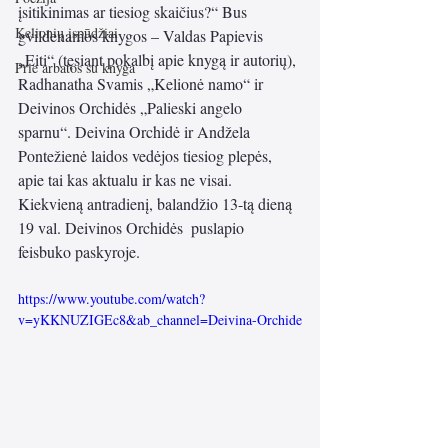
įsitikinimas ar tiesiog skaičius?“ Bus 
Kelionių įspūdžiai
gvildenamos knygos – Valdas Papievis  
„Eiti“ (tęsiant pokalbį apie knygą ir autorių), 
Prie arbatos su knyga
Radhanatha Svamis „Kelionė namo“ ir 
Deivinos Orchidės „Palieski angelo 
sparnu“. Deivina Orchidė ir Andžela 
Pontežienė laidos vedėjos tiesiog plepės, 
apie tai kas aktualu ir kas ne visai.  
Kiekvieną antradienį, balandžio 13-tą dieną 
19 val. Deivinos Orchidės  puslapio 
feisbuko paskyroje.
https://www.youtube.com/watch?
v=yKKNUZIGEc8&ab_channel=Deivina-Orchide