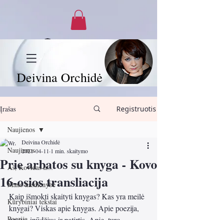
Prisijungti
Deivina Orchidė
Įrašas
Registruotis
Naujienos
Deivina Orchidė
Naujienos
2021-04-11
1 min. skaitymo
Prie arbatos su knyga - Kovo
Aš, Kovidas ir...
16-osios transliacija
Mano kasdienybė
Kaip išmokti skaityti knygas? Kas yra meilė 
Kūrybiniai tekstai
knygai? Viskas apie knygas. Apie poezija, 
Poezija
prozą, įpūdžius ir patirtis. Apie  turo 