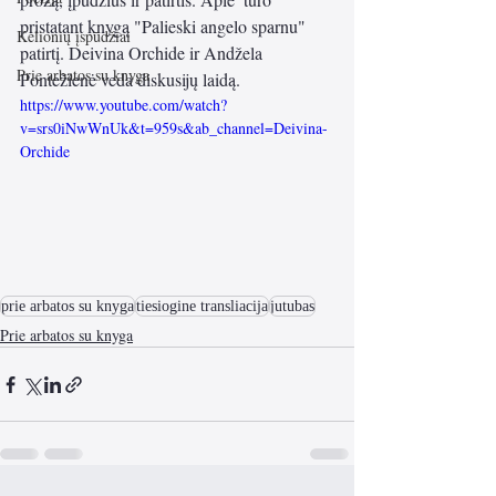
pristatant knygą "Palieski angelo sparnu" 
Kelionių įspūdžiai
patirtį. Deivina Orchide ir Andžela 
Prie arbatos su knyga
Pontežienė veda diskusijų laidą.
https://www.youtube.com/watch?
v=srs0iNwWnUk&t=959s&ab_channel=Deivina-
Orchide
prie arbatos su knyga
tiesiogine transliacija
jutubas
Prie arbatos su knyga