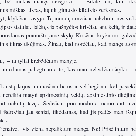
u, bet niekas manęs neišgirstų. – Eikite ten, kur tikr
ntis miškas, tikras, ką tik gimusio kūdikio verksmas.  
tyt, klykčiau savyje. Tą minutę norėčiau nebebūti, nes viska
gipso statulai. Išlėkęs iš bažnyčios krisčiau ant kelių ir da
, norėdamas pramušti jame skylę. Krisčiau kryžiumi, galv
iims tikras tikėjimas. Žinau, kad norėčiau, kad manęs tuom
su,  – tu tyliai krebždėtum manyje.
, norėdamas pabėgti nuo to, kas man neleidžia išnykti – 
skaustų kojos, numesčiau batus ir vėl bėgčiau, kol pasiekč
 nereikia matyti apsimestinių veidų, apsimestinio tikėjim
lbūt nebūtų tavęs. Sėdėčiau prie medinio namo ant medi
į išdrožiau jau seniai, tikėdamas, kad jis padės man išsprę
tas. 
ienatve,  vis viena nepaliktum manęs. Ne! Prisėlintum ben