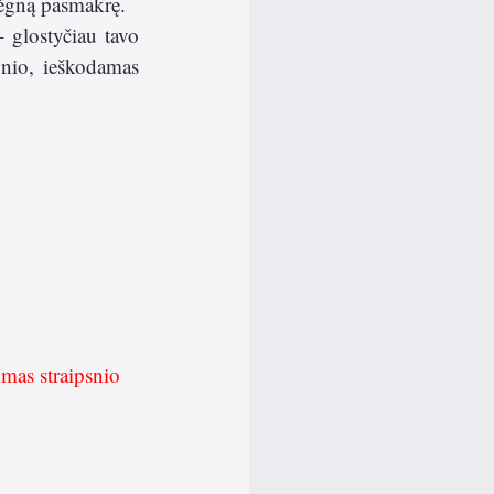
ėgną pasmakrę. 
 glostyčiau tavo 
onio, ieškodamas 
imas straipsnio 