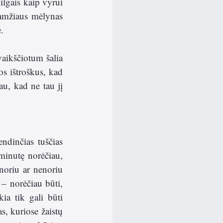
lgais kaip vyrui 
 amžiaus mėlynas 
.
aikščiotum šalia 
s ištroškus, kad 
u, kad ne tau jį 
ndinčias tuščias 
minutę norėčiau, 
oriu ar nenoriu 
– norėčiau būti, 
ia tik gali būti 
s, kuriose žaistų 