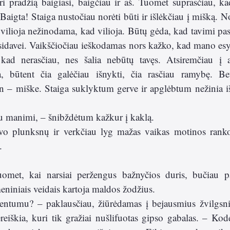
ri pradžią baigiasi, baigčiau ir aš. Tuomet suprasčiau, kad
Baigta! Staiga nustočiau norėti būti ir išlėkčiau į mišką. No
i vilioja nežinodama, kad vilioja. Būtų gėda, kad tavimi pas
sidavei. Vaikščiočiau ieškodamas nors kažko, kad mano esybė
 kad nerasčiau, nes šalia nebūtų tavęs. Atsiremčiau į 
, būtent čia galėčiau išnykti, čia rasčiau ramybę. Bet
n – miške. Staiga suklyktum gerve ir apglėbtum nežinia iš 
 su manimi, – šnibždėtum kažkur į kaklą. 
tavo plunksnų ir verkčiau lyg mažas vaikas motinos rank
   
omet, kai narsiai peržengus bažnyčios duris, bučiau pas
meniniais veidais kartoja maldos žodžius.
šventumu? – paklausčiau, žiūrėdamas į bejausmius žvilgsni
ereiškia, kuri tik gražiai nušlifuotas gipso gabalas. – Kodė