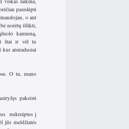
 viskas laikina, 
rėčiau pasislėpti 
inaudojau, o ant 
 norėtų išlikti, 
ąžuolo kamieną, 
 štai ir vėl tu 
kur atsiradusiai 
ose. O tu, mano 
iryžęs pakeisti 
us  nukreiptus į 
l jūs meldžiatės 