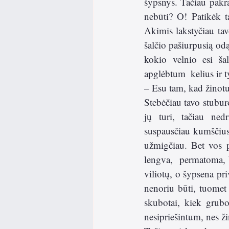
šypsnys. Tačiau pakra
nebūti? O! Patikėk t
Akimis lakstyčiau tav
šalčio pašiurpusią od
kokio velnio esi šal
apglėbtum  kelius ir t
– Esu tam, kad žinot
Stebėčiau tavo stubur
jų turi, tačiau ned
suspausčiau kumščius i
užmigčiau. Bet vos p
lengva,  permatoma, b
viliotų, o šypsena pri
nenoriu būti, tuomet 
skubotai, kiek grubo
nesipriešintum, nes žin