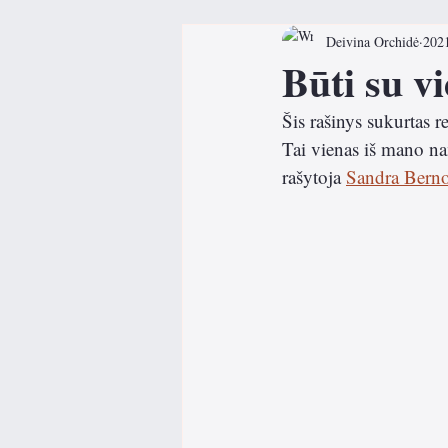
Deivina Orchidė
202
Poezija
Kelionių įspūdži
Būti su v
Šis rašinys sukurtas r
Tai vienas iš mano na
rašytoja 
Sandra Bernot