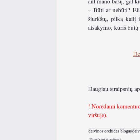
ant mano basų, gal k
– Būti ar nebūti? Išl
šiurkštų, pilką kailį
atsakymo, kuris būtų vi
De
Daugiau straipsnių ap
! Norėdami komentuoti,
viršuje).
deivinos orchides blogas
deiv
Kūrybiniai tekstai