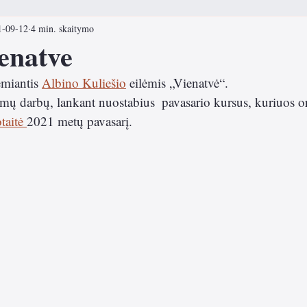
1-09-12
4 min. skaitymo
ai
Prie arbatos su knyga
ienatve
emiantis 
Albino Kuliešio
 eilėmis „Vienatvė“.
mų darbų, lankant nuostabius  pavasario kursus, kuriuos o
aitė 
2021 metų pavasarį. 