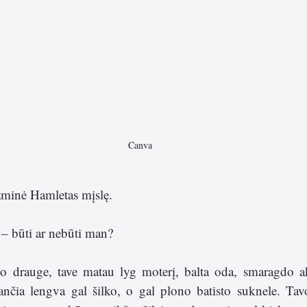
Canva
žminė Hamletas mįslę.
 – būti ar nebūti man? 
 drauge, tave matau lyg moterį, balta oda, smaragdo ak
ančia lengva gal šilko, o gal plono batisto suknele. Tavo