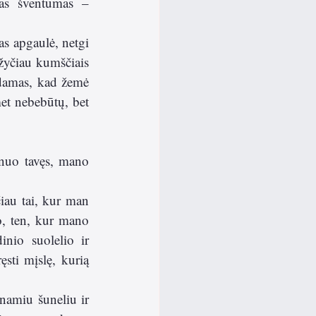
as šventumas – 
s apgaulė, netgi 
užyčiau kumščiais 
odamas, kad žemė 
et nebebūtų, bet 
nuo tavęs, mano 
iau tai, kur man 
o, ten, kur mano 
nio suolelio ir 
sti mįslę, kurią 
amiu šuneliu ir 