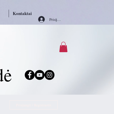
Kontaktai
Prisijungti
dė
Prisijungti / Registruotis