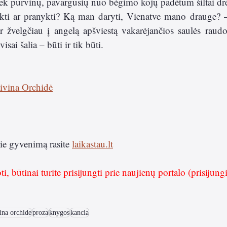
iek purvinų, pavargusių nuo bėgimo kojų padėtum šiltai dr
ikti ar pranykti? Ką man daryti, Vienatve mano drauge? –
 ir žvelgčiau į angelą apšviestą vakarėjančios saulės raud
sai šalia – būti ir tik būti.  
ivina Orchidė
ie gyvenimą rasite 
laikastau.lt
 būtinai turite prisijungti prie naujienų portalo (prisijung
ina orchide
proza
knygos
kancia