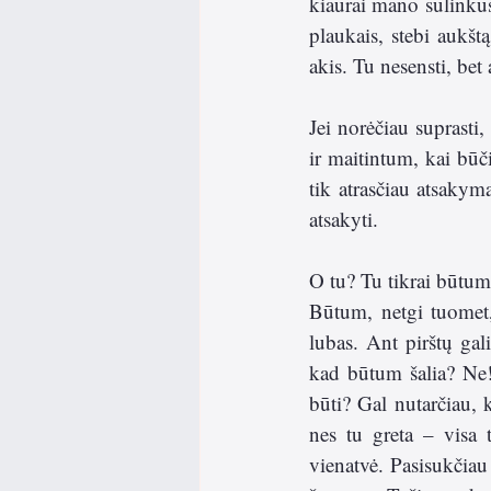
kiaurai mano sulinkusi
plaukais, stebi aukšt
akis. Tu nesensti, bet
Jei norėčiau suprasti,
ir maitintum, kai būč
tik atrasčiau atsakym
atsakyti.  
O tu? Tu tikrai būtum.
Būtum, netgi tuomet, 
lubas. Ant pirštų gal
kad būtum šalia? Ne!
būti? Gal nutarčiau, 
nes tu greta – visa t
vienatvė. Pasisukčiau 