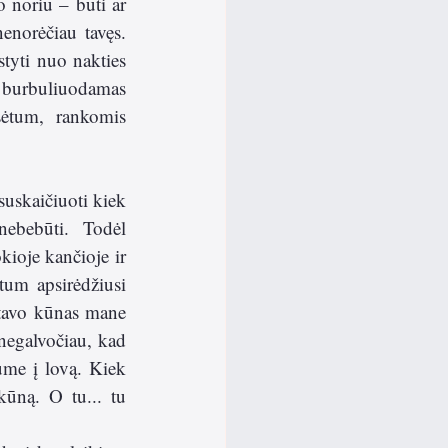
 noriu – būti ar 
norėčiau tavęs. 
tyti nuo nakties 
, burbuliuodamas 
sėtum, rankomis 
uskaičiuoti kiek 
ebebūti. Todėl 
kioje kančioje ir 
um apsirėdžiusi 
 tavo kūnas mane 
 negalvočiau, kad 
ume į lovą. Kiek 
ūną. O tu... tu 