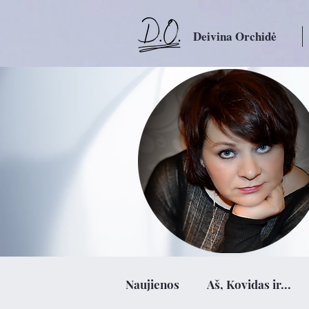
Deivina Orchidė
Naujienos
Aš, Kovidas ir...