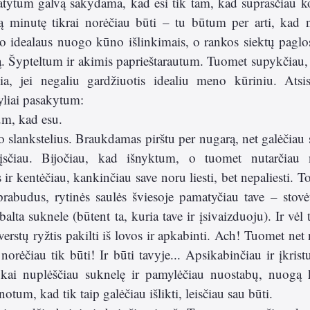
tytum galvą sakydama, kad esi tik tam, kad suprasčiau ko
ą minutę tikrai norėčiau būti – tu būtum per arti, kad ne
o idealaus nuogo kūno išlinkimais, o rankos siektų paglos
ą. Šypteltum ir akimis paprieštarautum. Tuomet supykčiau
ia, jei negaliu gardžiuotis idealiu meno kūriniu. Atsi
yliai pasakytum: 
um, kad esu. 
o slankstelius. Braukdamas pirštu per nugarą, net galėčiau s
rįsčiau. Bijočiau, kad išnyktum, o tuomet nutarčiau n
r kentėčiau, kankinčiau save noru liesti, bet nepaliesti. To
rabudus, rytinės saulės šviesoje pamatyčiau tave – stovėt
alta suknele (būtent ta, kuria tave ir įsivaizduoju). Ir vėl
verstų ryžtis pakilti iš lovos ir apkabinti. Ach! Tuomet net
norėčiau tik būti! Ir būti tavyje... Apsikabinčiau ir įkrist
kai nuplėščiau suknelę ir pamylėčiau nuostabų, nuogą k
otum, kad tik taip galėčiau išlikti, leisčiau sau būti. 