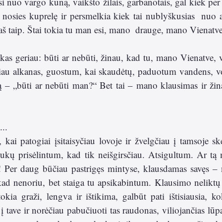
 nuo vargo kūną, vaikšto žilais, garbanotais, gal kiek per i
ą nosies kuprelę ir persmelkia kiek tai nublyškusias  nuo
 aš taip. Štai tokia tu man esi, mano  drauge, mano Vienatve
 kas geriau: būti ar nebūti, žinau, kad tu, mano Vienatve, v
iau alkanas, guostum, kai skaudėtų, paduotum vandens, vo
ą – „būti ar nebūti man?“ Bet tai – mano klausimas ir žina
.. 
kai patogiai įsitaisyčiau lovoje ir žvelgčiau į tamsoje ske
iukų prisėlintum, kad tik neišgirsčiau. Atsigultum. Ar tą 
 Per daug būčiau pastrigęs mintyse, klausdamas savęs – n
kad nenoriu, bet staiga tu apsikabintum. Klausimo neliktų 
okia graži, lengva ir ištikima, galbūt pati ištisiausia, kok
į tave ir norėčiau pabučiuoti tas raudonas, viliojančias lūpa