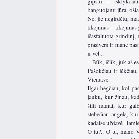
gipsui, – išklykčia
banguojanti jūra, ošia
Ne, jie negirdėtų, ma
tikėjimas – tikėjimas 
išasfaltuotą grindinį
prasivers ir mane pas
ir vėl... 
– Būk, išlik, juk aš e
Pašokčiau ir lėkčiau
Vienatve. 
Ilgai bėgčiau, kol pa
jauku, kur žinau, kad
šilti namai, kur ga
stebėčiau angelą, kur
kadaise uždavė Hamle
O tu?.. O tu, mano V