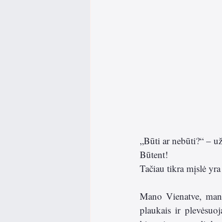
„Būti ar nebūti?“ – u
Būtent! 
Tačiau tikra mįslė yra
Mano Vienatve, mano
plaukais ir plevėsuoj