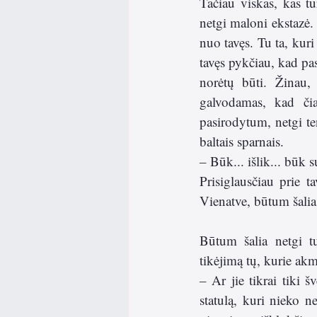
Tačiau viskas, kas tu
netgi maloni ekstazė. 
nuo tavęs. Tu ta, kur
tavęs pykčiau, kad pa
norėtų būti. Žinau,
galvodamas, kad čia
pasirodytum, netgi te
baltais sparnais.  
– Būk... išlik... būk
Prisiglausčiau prie 
Vienatve, būtum šalia.
Būtum šalia netgi tu
tikėjimą tų, kurie ak
– Ar jie tikrai tiki 
statulą, kuri nieko n