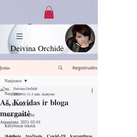
Prisijungti
Deivina Orchidė
Įrašas
Registruotis
Naujienos
Deivina Orchidė
Naujienos
2021-01-11
3 min. skaitymo
Aš, Kovidas ir bloga
Aš, Kovidas ir...
mergaitė
Mano kasdienybė
Atnaujinta:
2021-02-01
Kūrybiniai tekstai
Airijoje trečiasis Covid-19 karantinas 
Poezija