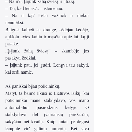
– Na ir?.. Įsijunk žalią šviesą ir į trasą. 
– Tai, kad ledas?.. – išlemenau.
– Na ir ką? Lėtai važiuok ir niekur 
nenulėksi.
Baigusi kalbėti su drauge, sėdėjau kėdėje, 
apklotu avies kailiu ir mąsčiau apie tai, ką ji 
pasakė.
„Įsijunk žalią šviesą“ – skambėjo jos 
pasakyti žodžiai. 
– Įsijunk pati, jei gudri. Lengva tau sakyti, 
kai sėdi namie.
Aš paniškai bijau policininkų. 
Matyt, ta baimė likusi iš Lietuvos laikų, kai 
policininkai mane stabdydavo, vos mano 
automobiliui pasirodžius kelyje. O 
stabdydavo dėl įvairiausių priežasčių, 
sakyčiau net kvailų. Kaip, antai, perdegusi 
lemputė virš galinių numerių. Bet savo 