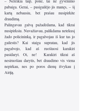
– Nereikia taip, pone, tai ne gyvenimo 
pabaiga. Gerai, – pasigailėjo jis manęs, – šį 
kartą nebausiu, bet prašau nusipirkite 
draudimą.
Palingavau galvą pažadėdama, kad tikrai 
nusipirksiu. Nuvažiavau, palikdama netekusį 
žado policininką, ir pagalvojau iš kur tas jo 
gailestis? Kai staiga supratau, kad jis 
pagalvojo, kad aš ruošiuosi karakiri 
pasidaryt. Oi, ne!  Karakiri tikrai aš 
nesiruošiau darytis, bet draudimo vis viena 
nepirkau, nes po poros dienų išvykau į 
Airiją. 