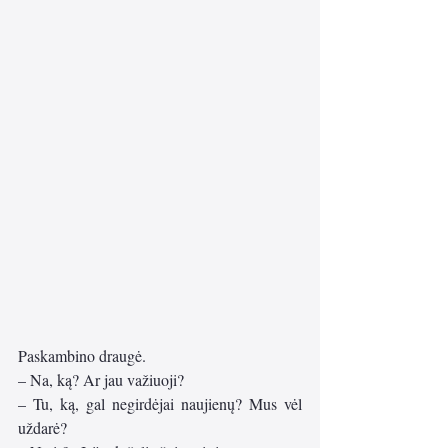
Paskambino draugė.
– Na, ką? Ar jau važiuoji?
– Tu, ką, gal negirdėjai naujienų? Mus vėl 
uždarė?