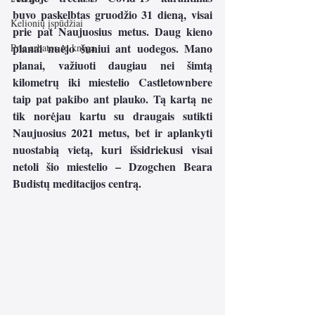
buvo paskelbtas gruodžio 31 dieną, visai 
Kelionių įspūdžiai
prie pat Naujuosius metus. Daug kieno 
planai nuėjo šuniui ant uodegos. Mano 
Prie arbatos su knyga
planai, važiuoti daugiau nei šimtą 
kilometrų iki miestelio Castletownbere 
taip pat pakibo ant plauko. Tą kartą ne 
tik norėjau kartu su draugais sutikti 
Naujuosius 2021 metus, bet ir aplankyti 
nuostabią vietą, kuri išsidriekusi visai 
netoli šio miestelio – Dzogchen Beara 
Budistų meditacijos centrą. 