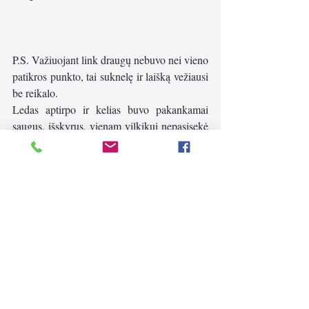
P.S. Važiuojant link draugų nebuvo nei vieno 
patikros punkto, tai suknelę ir laišką vežiausi 
be reikalo. 
Ledas aptirpo ir kelias buvo pakankamai 
saugus, išskyrus, vienam vilkikui nepasisekė 
ir nuslydo nuo kelio. 
Pasiekiau draugus ir 2021 metus sutikome, 
šaudydami laivo raketas. 
Bet svarbiausia, kad pirmąją Naujųjų metų 
dieną Budistų meditacijos centro tylos 
pievoje aš sėdėjau ant akmens ir žvelgiau į 
vandenyno tolius, negalvodama apie jokį 
Kovidą, jokį karantiną, nei apie skaičius, 
kurie kėlė siaubą ir nei apie jokius 
policininkus. 
Po ilgo laiko pirmą kartą aš jaučiausi laisva 