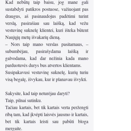
Kad nebūtų taip baisu, jog mane gali 
sustabdyti patikros postuose, važiuojant pas 
draugus, aš pasinaudojus padėtimi turint 
verslą, pasirašiau sau laišką, kad vežu 
vestuvinę suknelę klientei, kuri išteka būtent 
Naujųjų metų išvakarių dieną. 
– Nors taip mano verslas pasitarnaus, – 
subumbėjau, pasirašydama laišką ir 
galvodama, kad dar nežinia kada mano 
parduotuvės durys bus atvertos klientams.
Susipakavusi vestuvinę suknelę, kurių turiu 
visą begalę, išvykau, kur ir planavau išvykti.
Sakysite, kad taip neturėjau daryti? 
Taip, pilnai sutinku. 
Tačiau kartais, bet tik kartais verta peržengti 
ribą tam, kad įkvėpti laisvės jausmo ir kartais, 
bet tik kartais leisti sau pabūti bloga 
mergaite.