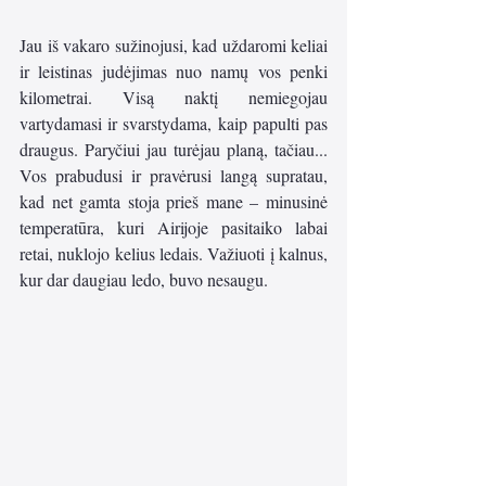
Jau iš vakaro sužinojusi, kad uždaromi keliai 
ir leistinas judėjimas nuo namų vos penki 
kilometrai. Visą naktį nemiegojau 
vartydamasi ir svarstydama, kaip papulti pas 
draugus. Paryčiui jau turėjau planą, tačiau... 
Vos prabudusi ir pravėrusi langą supratau, 
kad net gamta stoja prieš mane – minusinė 
temperatūra, kuri Airijoje pasitaiko labai 
retai, nuklojo kelius ledais. Važiuoti į kalnus, 
kur dar daugiau ledo, buvo nesaugu. 