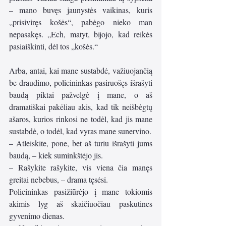
– mano buvęs jaunystės vaikinas, kuris 
„prisiviręs košės“, pabėgo nieko man 
nepasakęs. „Ech, matyt, bijojo, kad reikės 
pasiaiškinti, dėl tos „košės.“
Arba, antai, kai mane sustabdė, važiuojančią 
be draudimo, policininkas pasiruošęs išrašyti 
baudą piktai pažvelgė į mane, o aš 
dramatiškai pakėliau akis, kad tik neišbėgtų 
ašaros, kurios rinkosi ne todėl, kad jis mane 
sustabdė, o todėl, kad vyras mane sunervino. 
– Atleiskite, pone, bet aš turiu išrašyti jums 
baudą, – kiek suminkštėjo jis.
– Rašykite rašykite, vis viena čia manęs 
greitai nebebus, – drama tęsėsi. 
Policininkas pasižiūrėjo į mane tokiomis 
akimis lyg aš skaičiuočiau paskutines 
gyvenimo dienas.