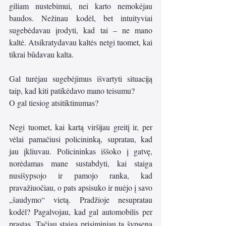
giliam nustebimui, nei karto nemokėjau 
baudos. Nežinau kodėl, bet intuityviai 
sugebėdavau įrodyti, kad tai – ne mano 
kaltė. Atsikratydavau kaltės netgi tuomet, kai 
tikrai būdavau kalta. 
Gal turėjau sugebėjimus išvartyti situaciją 
taip, kad kiti patikėdavo mano teisumu? 
O gal tiesiog atsitiktinumas?
Negi tuomet, kai kartą viršijau greitį ir, per 
vėlai pamačiusi policininką, supratau, kad 
jau įkliuvau. Policininkas iššoko į gatvę, 
norėdamas mane sustabdyti, kai staiga 
nusišypsojo ir pamojo ranka, kad 
pravažiuočiau, o pats apsisuko ir nuėjo į savo 
„šaudymo“ vietą. Pradžioje nesupratau 
kodėl? Pagalvojau, kad gal automobilis per 
prastas. Tačiau staiga prisiminiau tą šypsena 